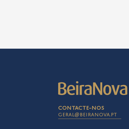
contacte-nos
geral@beiranova.pt