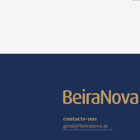
contacte-nos
geral@beiranova.pt